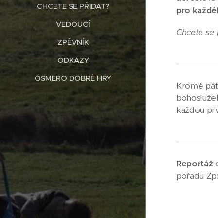
CHCETE SE PŘIDAT?
pro každé
VEDOUCÍ
Chcete se 
ZPĚVNÍK
ODKAZY
OSMERO DOBRÉ HRY
Kromě pát
bohosluž
každou prv
Reportáž
o
pořadu Zpr