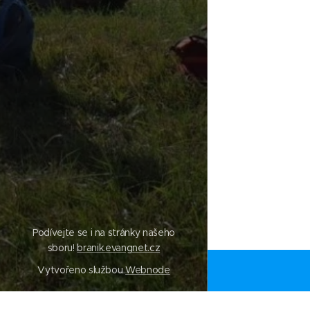
Podívejte se i na stránky našeho
sboru!
branik.evangnet.cz
Vytvořeno službou
Webnode