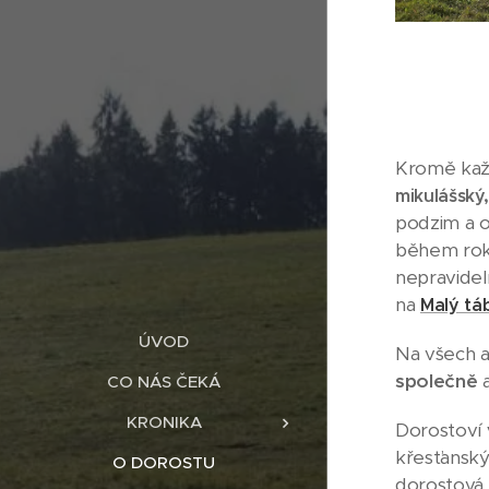
Kromě kaž
mikulášský
podzim a o
během roku
nepravide
na
Malý tá
ÚVOD
Na všech a
společně
CO NÁS ČEKÁ
KRONIKA
Dorostoví
křesťansk
O DOROSTU
dorostová 