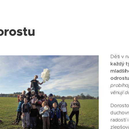
orostu
Děti v 
k
aždý t
mladšíh
odrost
probíha
věnují 
Dorostov
duchovní
radostí 
zlepšov