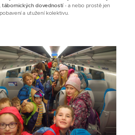
,
tábornických dovedností
- a nebo prostě jen
pobavení a utužení kolektivu.