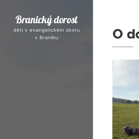
Branický dorost
O d
děti v evangelickém sboru
v Braníku