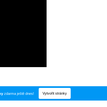
Vytvořit stránky
ky
zdarma ještě dnes!