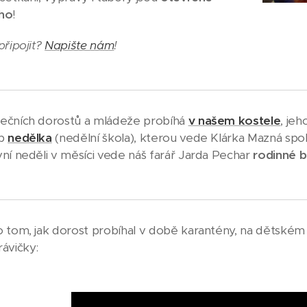
ho
!
připojit?
Napište nám
!
ečních dorostů a mládeže probíhá
v našem kostele
, je
eb
nedělka
(nedělní škola), kterou vede Klárka Mazná spolu
ní neděli v měsíci vede náš farář Jarda Pechar
rodinné 
 tom, jak dorost probíhal v době karantény, na dětském
ávičky: