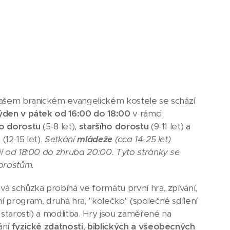
našem branickém evangelickém kostele se schází
ýden v pátek od 16:00 do 18:00
v rámci
o dorostu
(5-8 let),
staršího dorostu
(9-11 let) a
u
(12-15 let).
Setkání
m
ládeže
(cca 14-25 let)
jí od 18:00 do zhruba 20:00. Tyto stránky se
dorostům.
á schůzka probíhá ve formátu první hra, zpívání,
 program, druhá hra, "kolečko" (společné sdílení
i starostí) a modlitba. Hry jsou zaměřené na
ání
fyzické zdatnosti
,
biblických a všeobecných