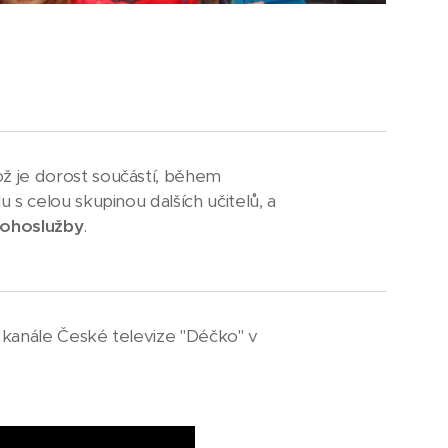
hož je dorost součástí, během
 s celou skupinou dalších učitelů, a
bohoslužby
.
 kanále České televize "Déčko" v