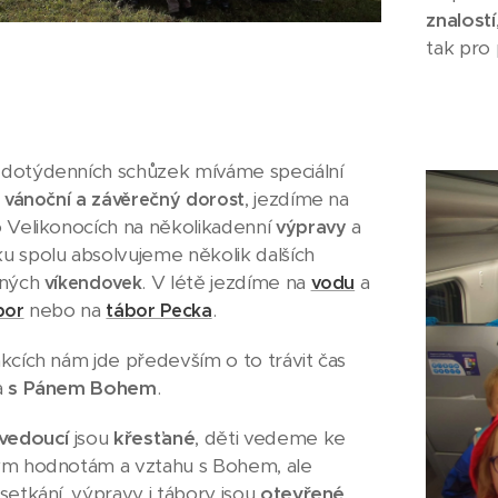
znalostí
tak pro 
dotýdenních schůzek míváme speciální
, jezdíme na
, vánoční a závěrečný dorost
 Velikonocích na několikadenní
a
výpravy
 spolu absolvujeme několik dalších
lných
. V létě jezdíme na
a
víkendovek
vodu
nebo na
.
bor
tábor Pecka
kcích nám jde především o to trávit čas
a
s Pánem Bohem
.
vedoucí
jsou
křesťané
, děti vedeme ke
ým hodnotám a vztahu s Bohem, ale
setkání, výpravy i tábory jsou
otevřené