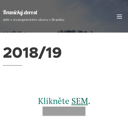
Branický dorost
děti v evangelickém sboru v Braníku
2018/19
Klikněte
SEM
.