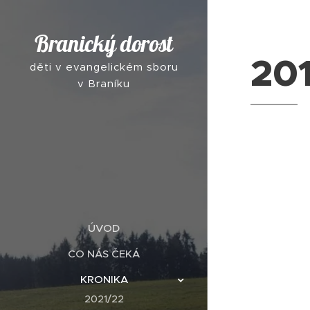
Branický dorost
20
děti v evangelickém sboru
v Braníku
ÚVOD
CO NÁS ČEKÁ
KRONIKA
2021/22