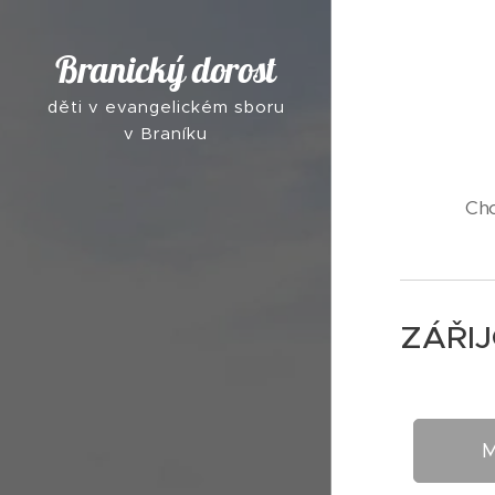
Branický dorost
děti v evangelickém sboru
v Braníku
Chc
ZÁŘIJ
M