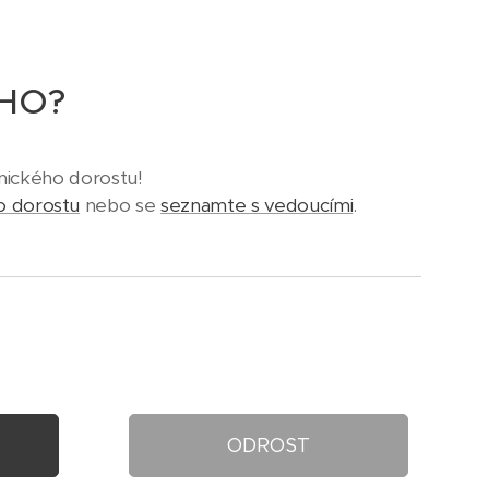
HO?
nického dorostu!
o dorostu
nebo se
seznamte s vedoucími
.
ODROST