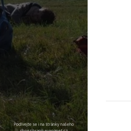
Podívejte se i na stránky našeho
sboru!
branik.evangnet.cz