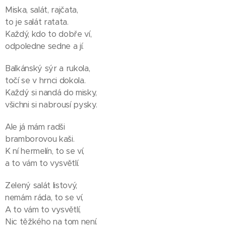
Miska, salát, rajčata,
to je salát ratata.
Každý, kdo to dobře ví,
odpoledne sedne a jí.
Balkánský sýr a rukola,
točí se v hrnci dokola.
Každý si nandá do misky,
všichni si nabrousí pysky.
Ale já mám radši
bramborovou kaši.
K ní hermelín, to se ví,
a to vám to vysvětlí.
Zelený salát listový,
nemám ráda, to se ví,
A to vám to vysvětlí,
Nic těžkého na tom není.