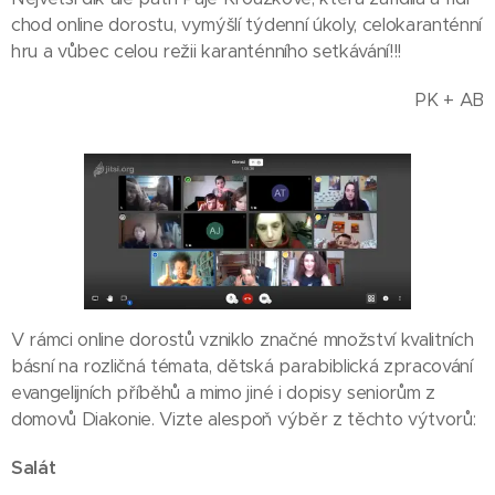
chod online dorostu, vymýšlí týdenní úkoly, celokaranténní
hru a vůbec celou režii karanténního setkávání!!!
PK + AB
V rámci online dorostů vzniklo značné množství kvalitních
básní na rozličná témata, dětská parabiblická zpracování
evangelijních příběhů a mimo jiné i dopisy seniorům z
domovů Diakonie. Vizte alespoň výběr z těchto výtvorů:
Salát