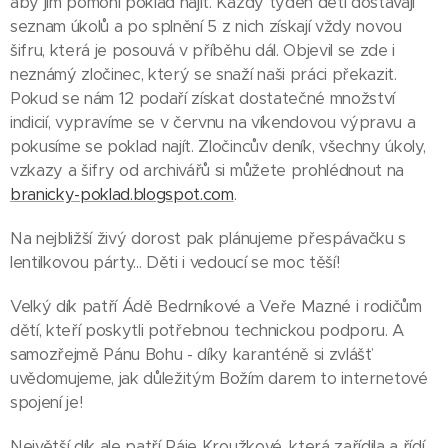
aby jim pomohl poklad najít. Každý týden děti dostávají
seznam úkolů a po splnění 5 z nich získají vždy novou
šifru, která je posouvá v příběhu dál. Objevil se zde i
neznámý zločinec, který se snaží naši práci překazit.
Pokud se nám 12 podaří získat dostatečné množství
indicií, vypravíme se v červnu na víkendovou výpravu a
pokusíme se poklad najít. Zločincův deník, všechny úkoly,
vzkazy a šifry od archivářů si můžete prohlédnout na
branicky-poklad.blogspot.com
.
Na nejbližší živý dorost pak plánujeme přespávačku s
lentilkovou párty... Děti i vedoucí se moc těší!
Velký dík patří Ádě Bedrníkové a Veře Mazné i rodičům
dětí, kteří poskytli potřebnou technickou podporu. A
samozřejmě Pánu Bohu - díky karanténě si zvlášť
uvědomujeme, jak důležitým Božím darem to internetové
spojení je!
Největší dík ale patří Páje Kroužkové, která zařídila a řídí