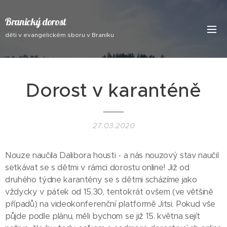
Branický dorost
děti v evangelickém sboru v Braníku
Dorost v karanténě
27.03.2020
Nouze naučila Dalibora housti - a nás nouzový stav naučil
setkávat se s dětmi v rámci dorostu online! Již od
druhého týdne karantény se s dětmi scházíme jako
vždycky v pátek od 15.30, tentokrát ovšem (ve většině
případů) na videokonferenční platformě Jitsi. Pokud vše
půjde podle plánu, měli bychom se již 15. května sejít