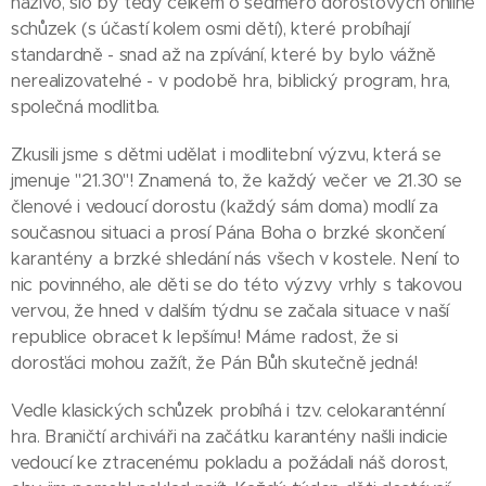
naživo, šlo by tedy celkem o sedmero dorostových online
schůzek (s účastí kolem osmi dětí), které probíhají
standardně - snad až na zpívání, které by bylo vážně
nerealizovatelné - v podobě hra, biblický program, hra,
společná modlitba.
Zkusili jsme s dětmi udělat i modlitební výzvu, která se
jmenuje "21.30"! Znamená to, že každý večer ve 21.30 se
členové i vedoucí dorostu (každý sám doma) modlí za
současnou situaci a prosí Pána Boha o brzké skončení
karantény a brzké shledání nás všech v kostele. Není to
nic povinného, ale děti se do této výzvy vrhly s takovou
vervou, že hned v dalším týdnu se začala situace v naší
republice obracet k lepšímu! Máme radost, že si
dorosťáci mohou zažít, že Pán Bůh skutečně jedná!
Vedle klasických schůzek probíhá i tzv. celokaranténní
hra. Braničtí archiváři na začátku karantény našli indicie
vedoucí ke ztracenému pokladu a požádali náš dorost,