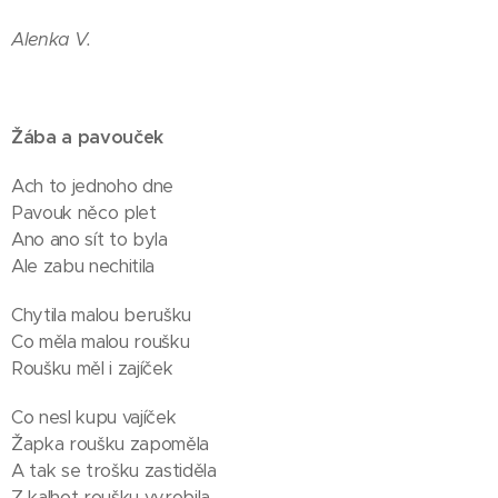
Alenka V.
Žába a pavouček
Ach to jednoho dne
Pavouk něco plet
Ano ano sít to byla
Ale zabu nechitila
Chytila malou berušku
Co měla malou roušku
Roušku měl i zajíček
Co nesl kupu vajíček
Žapka roušku zapoměla
A tak se trošku zastiděla
Z kalhot roušku vyrobila