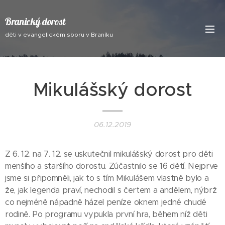
Branický dorost
děti v evangelickém sboru v Braníku
Mikulášský dorost
06.12.2019
Z 6. 12. na 7. 12. se uskutečnil mikulášský dorost pro děti
menšího a staršího dorostu. Zúčastnilo se 16 dětí. Nejprve
jsme si připomněli, jak to s tím Mikulášem vlastně bylo a
že, jak legenda praví, nechodil s čertem a andělem, nýbrž
co nejméně nápadně házel peníze oknem jedné chudé
rodině. Po programu vypukla první hra, během níž děti