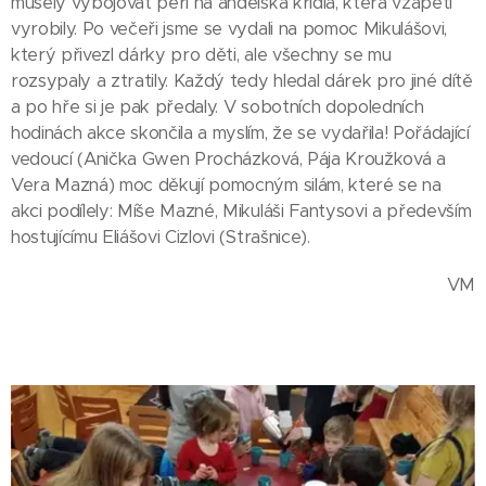
musely vybojovat peří na andělská křídla, která vzápětí
vyrobily. Po večeři jsme se vydali na pomoc Mikulášovi,
který přivezl dárky pro děti, ale všechny se mu
rozsypaly a ztratily. Každý tedy hledal dárek pro jiné dítě
a po hře si je pak předaly. V sobotních dopoledních
hodinách akce skončila a myslím, že se vydařila! Pořádající
vedoucí (Anička Gwen Procházková, Pája Kroužková a
Vera Mazná) moc děkují pomocným silám, které se na
akci podílely: Míše Mazné, Mikuláši Fantysovi a především
hostujícímu Eliášovi Cizlovi (Strašnice).
VM