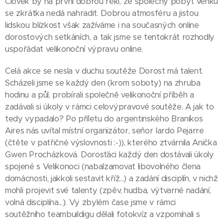
Člověk by na první dobrou řekl, že společný pobyt venku
se zkrátka nedá nahradit. Dobrou atmosféru a jistou
lidskou blízkost však zažíváme i na současných online
dorostových setkáních, a tak jsme se tentokrát rozhodly
uspořádat velikonoční výpravu online.
Celá akce se nesla v duchu soutěže Dorost má talent.
Scházeli jsme se každý den (krom soboty) na zhruba
hodinu a půl, probírali společně velikonoční příběh a
zadávali si úkoly v rámci celovýpravové soutěže. A jak to
tedy vypadalo? Po příletu do argentinského Braníkos
Aires nás uvítal místní organizátor, seňor Iardo Pejarre
(čtěte v patřičné výslovnosti :-)), kterého ztvárnila Anička
Gwen Procházková. Dorosťáci každý den dostávali úkoly
spojené s Velikonoci (nabalzamovat libovolného člena
domácnosti, jakkoli sestavit kříž...) a zadání disciplín, v nichž
mohli projevit své talenty (zpěv, hudba, výtvarné nadání,
volná disciplína...). Vy zbylém čase jsme v rámci
soutěžního teambuildigu dělali fotokvíz a vzpomínali s