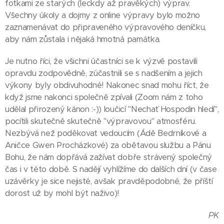
fotkami ze starých (leckdy až pravěkých) výprav.
Všechny úkoly a dojmy z online výpravy bylo možno
zaznamenávat do připraveného výpravového deníčku,
aby nám zůstala i nějaká hmotná památka.
Je nutno říci, že všichni účastníci se k výzvě postavili
opravdu zodpovědně, zúčastnili se s nadšením a jejich
výkony byly obdivuhodné! Nakonec snad mohu říct, že
když jsme nakonci společně zpívali (Zoom nám z toho
udělal přirozený kánon :-)) loučicí "Nechať Hospodin hledí",
pocítili skutečně skutečně "výpravovou" atmosféru.
Nezbývá než poděkovat vedoucím (Ádě Bedrníkové a
Aničce Gwen Procházkové) za obětavou službu a Pánu
Bohu, že nám dopřává zažívat dobře strávený společný
čas i v této době. S nadějí vyhlížíme do dalších dní (v čase
uzávěrky je sice nejisté, avšak pravděpodobné, že příští
dorost už by mohl být naživo)!
PK